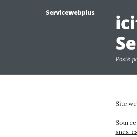
Servicewebplus
ic
Se
Posté p
Site we
Source
snes-es