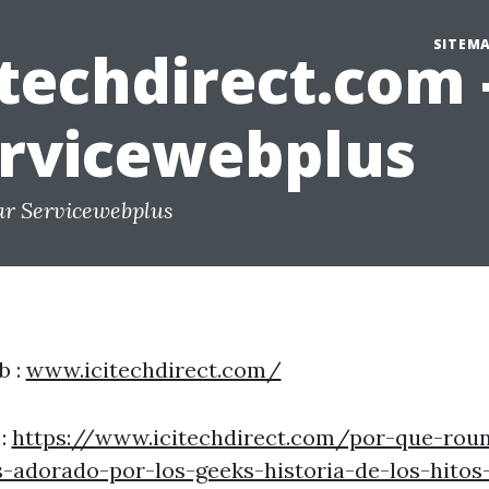
SITEM
itechdirect.com 
rvicewebplus
ar Servicewebplus
b :
www.icitechdirect.com/
 :
https://www.icitechdirect.com/por-que-rou
-adorado-por-los-geeks-historia-de-los-hitos