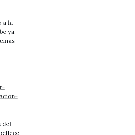
 a la
be ya
uemas
r-
acion-
 del
bellece