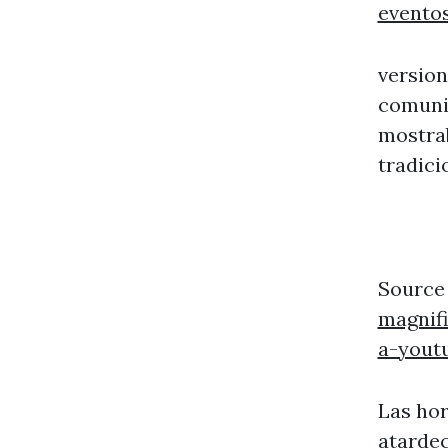
evento
version
comuni
mostra
tradici
Source
magnif
a-yout
Las hor
atardec